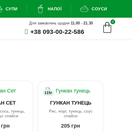
СУПИ
НАПОЇ
СОУСИ
0
Для замовлень щодня
11.00 - 21.30
+38 093-00-22-586
115г
АН СЕТ
ГУНКАН ТУНЕЦЬ
осось, тунець,
Рис, норі, тунець, соус
оус спайси
спайси
0
грн
205
грн