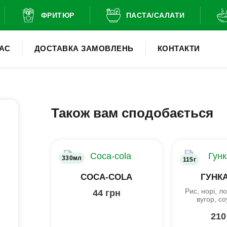
ФРИТЮР
ПАСТА/САЛАТИ
АС
ДОСТАВКА ЗАМОВЛЕНЬ
КОНТАКТИ
Також вам сподобається
330мл
115г
COCA-COLA
ГУНК
Рис, норі, л
44
грн
вугор, с
21